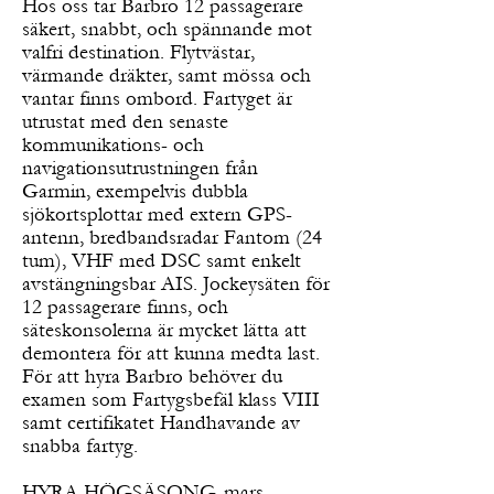
Hos oss tar Barbro 12 passagerare
säkert, snabbt, och spännande mot
valfri destination. Flytvästar,
värmande dräkter, samt mössa och
vantar finns ombord. Fartyget är
utrustat med den senaste
kommunikations- och
navigationsutrustningen från
Garmin, exempelvis dubbla
sjökortsplottar med extern GPS-
antenn, bredbandsradar Fantom (24
tum), VHF med DSC samt enkelt
avstängningsbar AIS. Jockeysäten för
12 passagerare finns, och
säteskonsolerna är mycket lätta att
demontera för att kunna medta last.
För att hyra Barbro behöver du
examen som Fartygsbefäl klass VIII
samt certifikatet Handhavande av
snabba fartyg.
HYRA HÖGSÄSONG, mars-