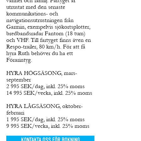
vänner och familj. Fartyget är
utrustat med den senaste
kommunikations- och
navigationsutrustningen från
Garmin, exempelvis sjökortsplotter,
bredbandsradar Fantom (18 tum)
och VHF. Till fartyget finns även en
Respo-trailer, 80 km/h. För att få
hyra Ruth behöver du ha ett
Förarintyg.
HYRA HÖGSÄSONG, mars-
september
2 995 SEK/dag, inkl. 25% moms
14 995 SEK/vecka, inkl. 25% moms
HYRA LÅGSÄSONG, oktober-
februari
1 995 SEK/dag, inkl. 25% moms
9 995 SEK/vecka, inkl. 25% moms
KONTAKTA OSS FÖR BOKNING