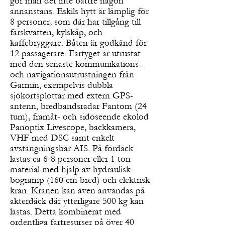
gör man det inte bättre någon
annanstans. Eskils hytt är lämplig för
8 personer, som där har tillgång till
färskvatten, kylskåp, och
kaffebryggare. Båten är godkänd för
12 passagerare. Fartyget är utrustat
med den senaste kommunikations-
och navigationsutrustningen från
Garmin, exempelvis dubbla
sjökortsplottar med extern GPS-
antenn, bredbandsradar Fantom (24
tum), framåt- och sidoseende ekolod
Panoptix Livescope, backkamera,
VHF med DSC samt enkelt
avstängningsbar AIS. På fördäck
lastas ca 6-8 personer eller 1 ton
material med hjälp av hydraulisk
bogramp (160 cm bred) och elektrisk
kran. Kranen kan även användas på
akterdäck där ytterligare 500 kg kan
lastas. Detta kombinerat med
ordentliga fartresurser på över 40