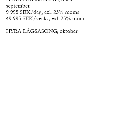
september
9 995 SEK/dag, exl. 25% moms
49 995 SEK/vecka, exl. 25% moms
HYRA LÅGSÄSONG, oktober-
februari
4 995 SEK/dag, exl. 25% moms
29 995 SEK/vecka, exl. 25% moms
KONTAKTA OSS FÖR BOKNING
HUR KAN VI HJÄLPA DIG?
Intresserad av att veta mer eller boka? Fyll
i kontaktformuläret nedan så återkopplar
vi så snart vi kan.