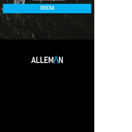
SKICKA
På Alleman jobbar ett ungt härligt team
som strävar efter att vara Sveriges
modernaste och smartaste företag inom
båtbranschen. Tidigare har vi varit
seglarinstruktörer, utbildat
stridsbåtschefer, studerat till sjökapten,
byggt broar och radhus, tjänstgjort i
finska marinen, överseglat Atlanten med
hjälp av astronomisk navigation eller
jobbat som konsulter.