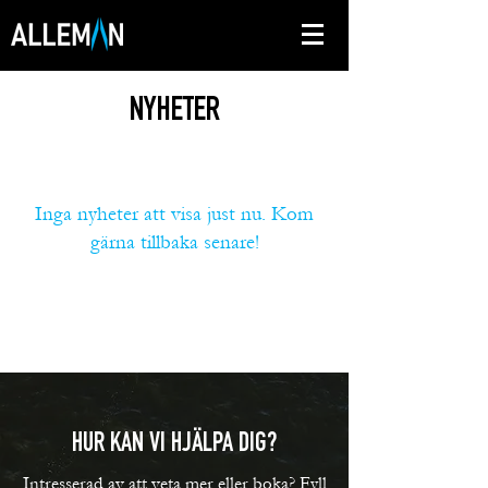
NYHETER
Inga nyheter att visa just nu. Kom
gärna tillbaka senare!
HUR KAN VI HJÄLPA DIG?
Intresserad av att veta mer eller boka? Fyll